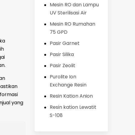
Mesin RO dan Lampu
UV Sterilisasi Air
Mesin RO Rumahan
75 GPD
gka
Pasir Garnet
ih
Pasir Silika
ai
n.
Pasir Zeolit
Purolite Ion
an
Exchange Resin
astikan
nformasi
Resin Kation Anion
njual yang
Resin kation Lewatit
S-108