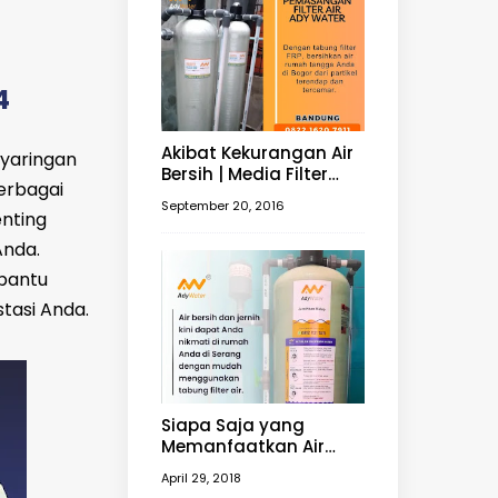
4
Akibat Kekurangan Air
nyaringan
Bersih | Media Filter
erbagai
untuk Mengubah Air
September 20, 2016
Keruh Menjadi Jernih |
nting
Filter Air 0812 1121 7411
Anda.
bantu
tasi Anda.
Siapa Saja yang
Memanfaatkan Air
Sungai? | Harga Filter
April 29, 2018
Air 0812 1121 7411