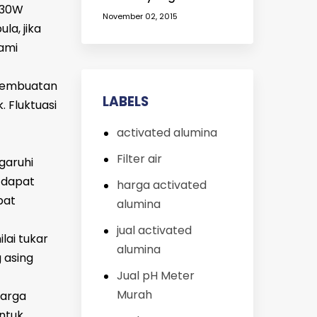
830W
Kekurangan Air Bersih |
November 02, 2015
Filter Air untuk
la, jika
Menjernihkan Air yang
ami
Keruh
pembuatan
LABELS
 Fluktuasi
activated alumina
Filter air
garuhi
n dapat
harga activated
pat
alumina
jual activated
ilai tukar
alumina
 asing
Jual pH Meter
Murah
harga
ntuk