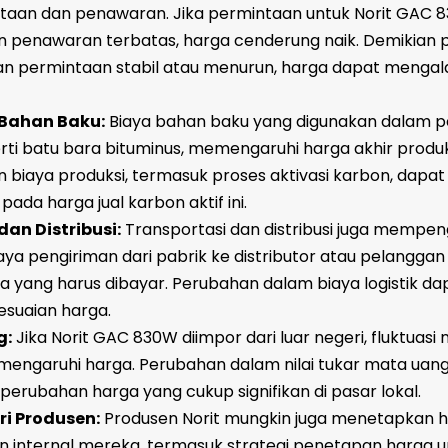
taan dan penawaran. Jika permintaan untuk Norit GAC 
 penawaran terbatas, harga cenderung naik. Demikian pu
n permintaan stabil atau menurun, harga dapat mengal
 Bahan Baku:
Biaya bahan baku yang digunakan dalam 
ti batu bara bituminus, memengaruhi harga akhir produk.
 biaya produksi, termasuk proses aktivasi karbon, dapat
ada harga jual karbon aktif ini.
dan Distribusi:
Transportasi dan distribusi juga mempen
iaya pengiriman dari pabrik ke distributor atau pelangga
 yang harus dibayar. Perubahan dalam biaya logistik da
suaian harga.
g:
Jika Norit GAC 830W diimpor dari luar negeri, fluktuasi n
ngaruhi harga. Perubahan dalam nilai tukar mata uang
rubahan harga yang cukup signifikan di pasar lokal.
ri Produsen:
Produsen Norit mungkin juga menetapkan 
n internal mereka, termasuk strategi penetapan harga u