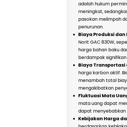
adalah hukum permin
meningkat, sedangkan
pasokan melimpah da
penurunan.
Biaya Produksi dan
Norit GAC 830W, seper
harga bahan baku dan
berdampak signifikan p
Biaya Transportasi 
harga karbon aktif. B
menambah total biaya
mengakibatkan penye
Fluktuasi Mata Uan
mata uang dapat meme
dapat menyebabkan pe
Kebijakan Harga da
berdasarkan kebijaka