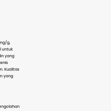
mg/g,
l untuk
din yang
enis
. Kualitas
um yang
pengolahan