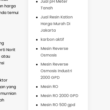
Jual pH Meter
an harga
Tanah
Anda temui
Jual Resin Kation
Harga Murah Di
Jakarta
karbon aktif
ng
Mesin Reverse
rti Norit
Osmosis
 atau
nsi
Mesin Reverse
Osmosis Industri
2000 GPD
ktor
Mesin RO
ngan yang
emurnian
Mesin RO 2000 GPD
lah
Mesin RO 500 gpd