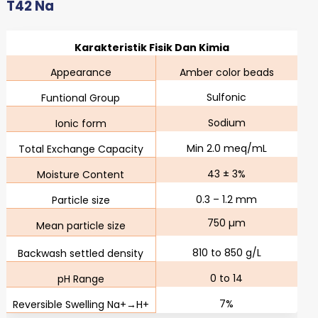
T42 Na
Karakteristik Fisik Dan Kimia
Appearance
Amber color beads
Sulfonic
Funtional Group
Sodium
Ionic form
Min 2.0 meq/mL
Total Exchange Capacity
43 ± 3%
Moisture Content
0.3 – 1.2 mm
Particle size
750 µm
Mean particle size
810 to 850 g/L
Backwash settled density
0 to 14
pH Range
7%
Reversible Swelling Na+→H+