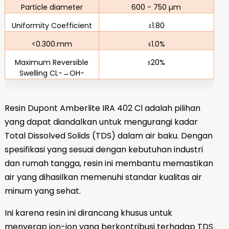
Particle diameter
600 - 750 µm
Uniformity Coefficient
≤1.80
<0.300.mm
≤1.0%
Maximum Reversible
≤20%
Swelling CL-→OH-
Resin Dupont Amberlite IRA 402 Cl adalah pilihan
yang dapat diandalkan untuk mengurangi kadar
Total Dissolved Solids (TDS) dalam air baku. Dengan
spesifikasi yang sesuai dengan kebutuhan industri
dan rumah tangga, resin ini membantu memastikan
air yang dihasilkan memenuhi standar kualitas air
minum yang sehat.
Ini karena resin ini dirancang khusus untuk
menyerap ion-ion yang berkontribusi terhadap TDS