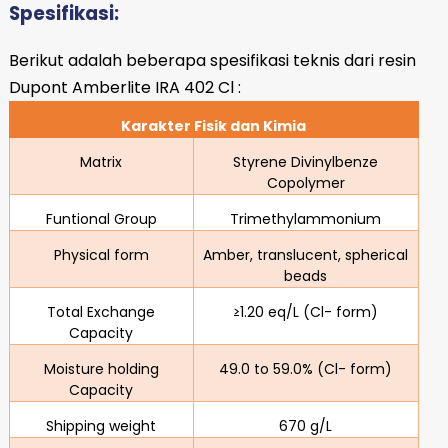
Spesifikasi:
Berikut adalah beberapa spesifikasi teknis dari resin
Dupont Amberlite IRA 402 Cl :
Karakter Fisik dan Kimia
Matrix
Styrene Divinylbenze
Copolymer
Funtional Group
Trimethylammonium
Physical form
Amber, translucent, spherical
beads
Total Exchange
≥1.20 eq/L (Cl- form)
Capacity
Moisture holding
49.0 to 59.0% (Cl- form)
Capacity
Shipping weight
670 g/L