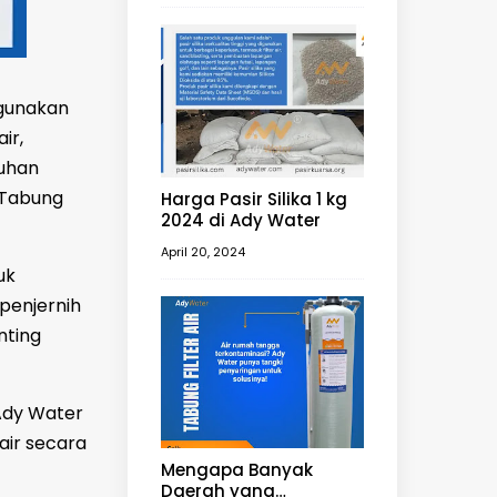
igunakan
ir,
uhan
 Tabung
Harga Pasir Silika 1 kg
2024 di Ady Water
April 20, 2024
uk
penjernih
nting
 Ady Water
air secara
Mengapa Banyak
Daerah yang