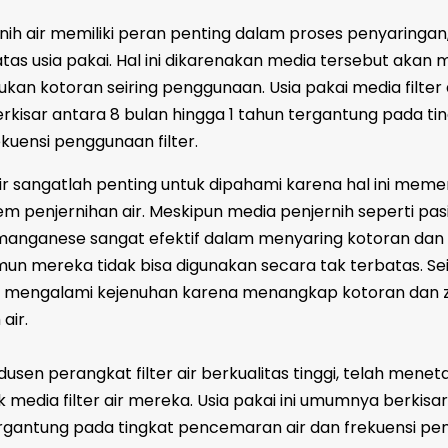
ih air memiliki peran penting dalam proses penyaringa
tas usia pakai. Hal ini dikarenakan media tersebut akan
n kotoran seiring penggunaan. Usia pakai media filter a
isar antara 8 bulan hingga 1 tahun tergantung pada ti
kuensi penggunaan filter.
 air sangatlah penting untuk dipahami karena hal ini mem
em penjernihan air. Meskipun media penjernih seperti pasir 
r manganese sangat efektif dalam menyaring kotoran dan
mun mereka tidak bisa digunakan secara tak terbatas. Sei
an mengalami kejenuhan karena menangkap kotoran dan 
air.
usen perangkat filter air berkualitas tinggi, telah mene
k media filter air mereka. Usia pakai ini umumnya berkisa
tergantung pada tingkat pencemaran air dan frekuensi p