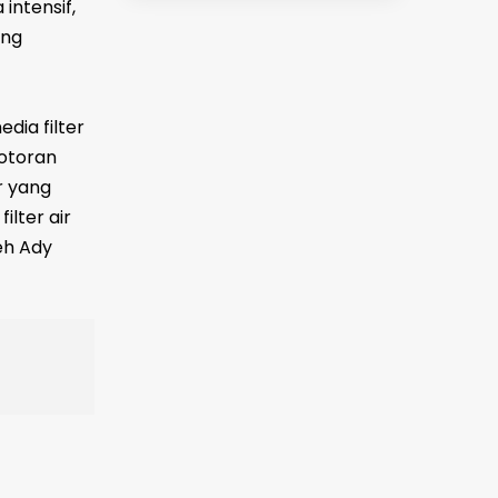
intensif,
ang
dia filter
otoran
r yang
ilter air
eh Ady