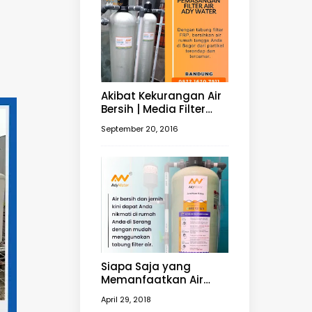
Akibat Kekurangan Air
Bersih | Media Filter
untuk Mengubah Air
September 20, 2016
Keruh Menjadi Jernih |
Filter Air 0812 1121 7411
Siapa Saja yang
Memanfaatkan Air
Sungai? | Harga Filter
April 29, 2018
Air 0812 1121 7411