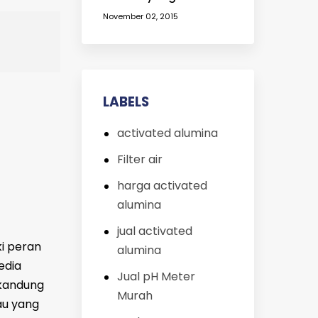
Kekurangan Air Bersih |
November 02, 2015
Filter Air untuk
Menjernihkan Air yang
Keruh
LABELS
activated alumina
Filter air
harga activated
alumina
jual activated
ki peran
alumina
edia
Jual pH Meter
rkandung
Murah
bau yang