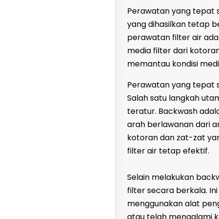
Perawatan yang tepat sa
yang dihasilkan tetap 
perawatan filter air a
media filter dari kotora
memantau kondisi media
Perawatan yang tepat sa
Salah satu langkah uta
teratur. Backwash adal
arah berlawanan dari a
kotoran dan zat-zat yan
filter air tetap efektif.
Selain melakukan backw
filter secara berkala. I
menggunakan alat penguk
atau telah mengalami ke