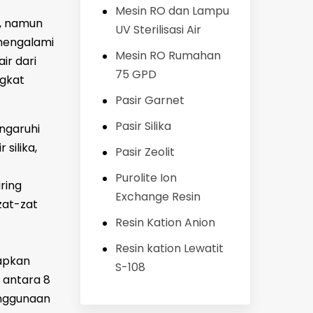
Mesin RO dan Lampu
n, namun
UV Sterilisasi Air
 mengalami
Mesin RO Rumahan
ir dari
75 GPD
ngkat
Pasir Garnet
Pasir Silika
engaruhi
silika,
Pasir Zeolit
Purolite Ion
ring
Exchange Resin
zat-zat
Resin Kation Anion
Resin kation Lewatit
tapkan
S-108
r antara 8
enggunaan