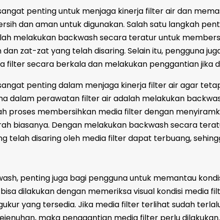
ngat penting untuk menjaga kinerja filter air dan memas
bersih dan aman untuk digunakan. Salah satu langkah pen
dalah melakukan backwash secara teratur untuk member
n dan zat-zat yang telah disaring. Selain itu, pengguna jug
 filter secara berkala dan melakukan penggantian jika d
ngat penting dalam menjaga kinerja filter air agar teta
ma dalam perawatan filter air adalah melakukan backwa
ah proses membersihkan media filter dengan menyiramka
rah biasanya. Dengan melakukan backwash secara terat
g telah disaring oleh media filter dapat terbuang, sehing
ash, penting juga bagi pengguna untuk memantau kondi
ni bisa dilakukan dengan memeriksa visual kondisi media fil
ur yang tersedia. Jika media filter terlihat sudah terlal
jenuhan, maka penggantian media filter perlu dilakukan.