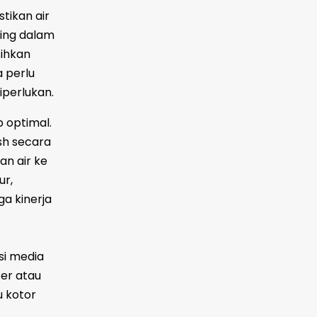
tikan air
ting dalam
sihkan
a perlu
iperlukan.
p optimal.
sh secara
n air ke
ur,
ga kinerja
si media
ter atau
u kotor